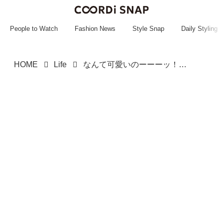
~~~~~~~~~~~
~~~~~~~~~~~
People to Watch
Fashion News
Style Snap
Daily Styling
HOME
Life
なんて可愛いのーーーッ！！【THREEPPY】揃えてゲットしたい「トイレグッズ」