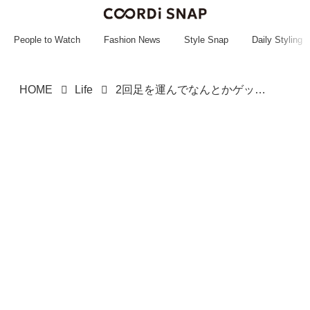
~~~~~~~~~~~
~~~~~~~~~~~
People to Watch
Fashion News
Style Snap
Daily Styling
HOME
Life
2回足を運んでなんとかゲット！！【ミスド】の「新作ドーナツ」がカワイイ♡