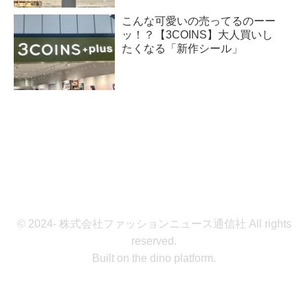
こんな可愛いの売ってるのーー
ッ！？【3COINS】大人買いし
たくなる「新作シール」
© 2024- 株式会社ファッションニュース通信社 All rights
reserved.
Built on
the dino platform
.