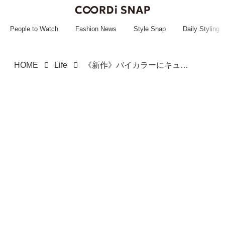
~~~~~~~~~~~
~~~~~~~~~~~
People to Watch
Fashion News
Style Snap
Daily Styling
HOME
Life
《新作》バイカラーにキュン♡【3COINS】の「お弁当箱」をチェック