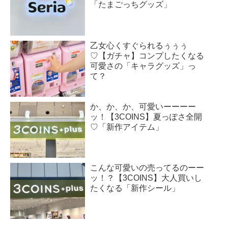
「たまごっちグッズ」
乙女心くすぐられるぅぅぅ
♡【ガチャ】コンプしたくなる
可愛さの「キャラグッズ」っ
て？
か、か、か、可愛いーーーー
ッ！【3COINS】夏っぽさ全開
♡「新作アイテム」
こんな可愛いの売ってるのーー
ッ！？【3COINS】大人買いし
たくなる「新作シール」