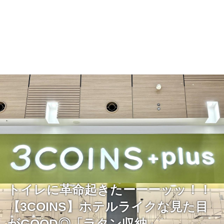
トイレに革命起きたーーーッッ！！
【3COINS】ホテルライクな見た目
がGOOD◎「ラタン収納」