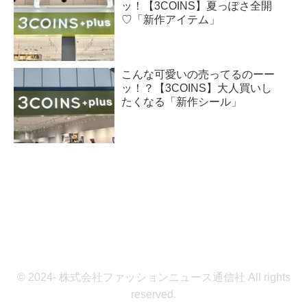
ッ！【3COINS】夏っぽさ全開
♡「新作アイテム」
こんな可愛いの売ってるのーー
ッ！？【3COINS】大人買いし
たくなる「新作シール」
© 2024- 株式会社ファッションニュース通信社 All rights
reserved.