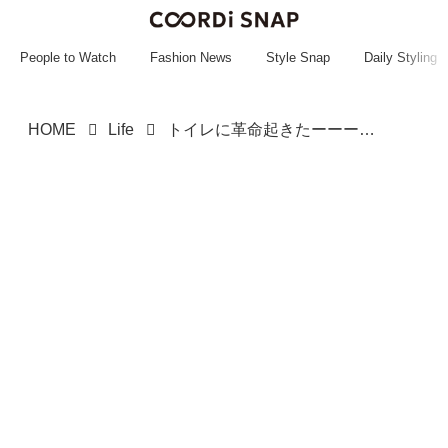
~~~~~~~~~~~
~~~~~~~~~~~
People to Watch
Fashion News
Style Snap
Daily Styling
HOME
Life
トイレに革命起きたーーーッッ！！【3COINS】ホテルライクな見た目がGOOD◎「ラタン収納」