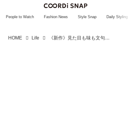
~~~~~~~~~~~
~~~~~~~~~~~
People to Watch
Fashion News
Style Snap
Daily Styling
HOME
Life
《新作》見た目も味も文句なーーーしッ！！【カルディ】の「季節限定おやつ」