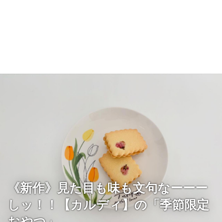
《新作》見た目も味も文句なーーー
しッ！！【カルディ】の「季節限定
おやつ」