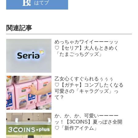
はてブ
関連記事
めっちゃカワイイーーーッッ
♡【セリア】大人もときめく
「たまごっちグッズ」
乙女心くすぐられるぅぅぅ
♡【ガチャ】コンプしたくなる
可愛さの「キャラグッズ」っ
て？
か、か、か、可愛いーーーー
ッ！【3COINS】夏っぽさ全開
♡「新作アイテム」