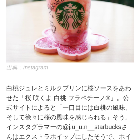
出典：Instagram
白桃ジュレとミルクプリンに桜ソースをあわ
せた「桜 咲くよ 白桃 フラペチーノ®」。公
式サイトによると「一口目には白桃の風味、
そして徐々に桜の風味を感じられる」そう。
インスタグラマーの@j.u_u.n__starbucksさ
んはエクストラホイップにしたそうで、ホイ