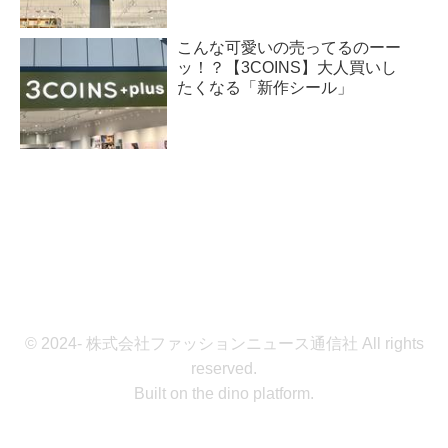
こんな可愛いの売ってるのーー
ッ！？【3COINS】大人買いし
たくなる「新作シール」
© 2024- 株式会社ファッションニュース通信社 All rights
reserved.
Built on
the dino platform
.