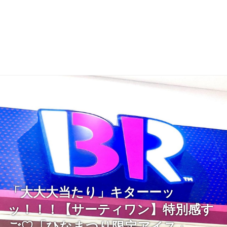
「大大大当たり」キターーッ
ッ！！！【サーティワン】特別感す
ご♡「ひなまつり限定アイス」