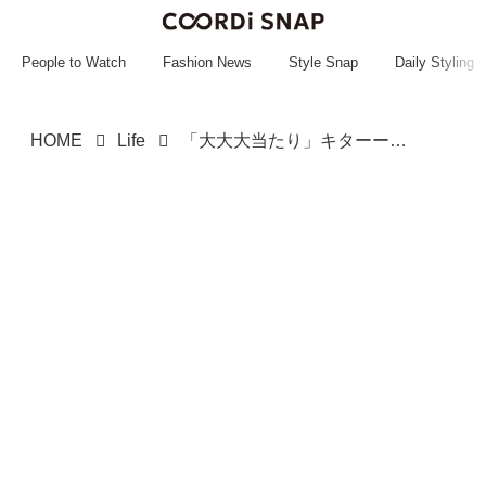
~~~~~~~~~~~
~~~~~~~~~~~
People to Watch
Fashion News
Style Snap
Daily Styling
HOME
Life
「大大大当たり」キターーッッ！！！【サーティワン】特別感すご♡「ひなまつり限定アイス」