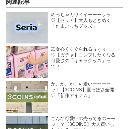
関連記事
めっちゃカワイイーーーッッ
♡【セリア】大人もときめく
「たまごっちグッズ」
乙女心くすぐられるぅぅぅ
♡【ガチャ】コンプしたくなる
可愛さの「キャラグッズ」っ
て？
か、か、か、可愛いーーーー
ッ！【3COINS】夏っぽさ全開
♡「新作アイテム」
こんな可愛いの売ってるのーー
ッ！？【3COINS】大人買いし