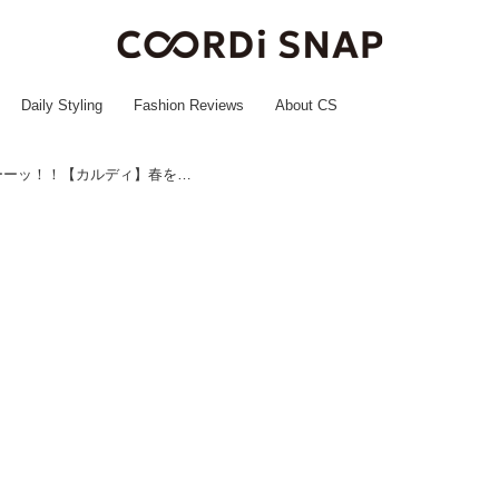
Daily Styling
Fashion Reviews
About CS
《新作》ビジュ大・優・勝ーーーーッ！！【カルディ】春を先取り♡「パケかわ商品」