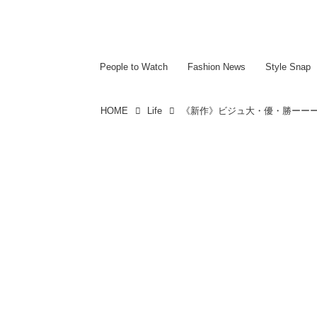
~~~~~~~~~~~
~~~~~~~~~~~
People to Watch
Fashion News
Style Snap
HOME
Life