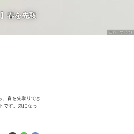
】春を先取
出典：ftn_pics
ら、春を先取りでき
トです。気になっ