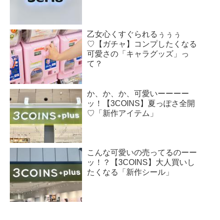
乙女心くすぐられるぅぅぅ
♡【ガチャ】コンプしたくなる
可愛さの「キャラグッズ」っ
て？
か、か、か、可愛いーーーー
ッ！【3COINS】夏っぽさ全開
♡「新作アイテム」
こんな可愛いの売ってるのーー
ッ！？【3COINS】大人買いし
たくなる「新作シール」