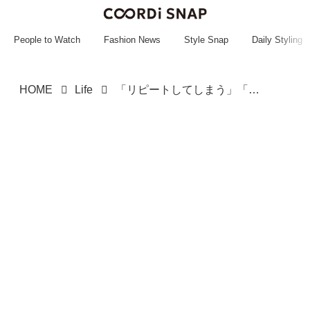
~~~~~~~~~~~
~~~~~~~~~~~
People to Watch
Fashion News
Style Snap
Daily Styling
HOME
Life
「リピートしてしまう」「本当に絶妙」♡【シャトレーゼ】LOVERの「推しスイーツ」って？