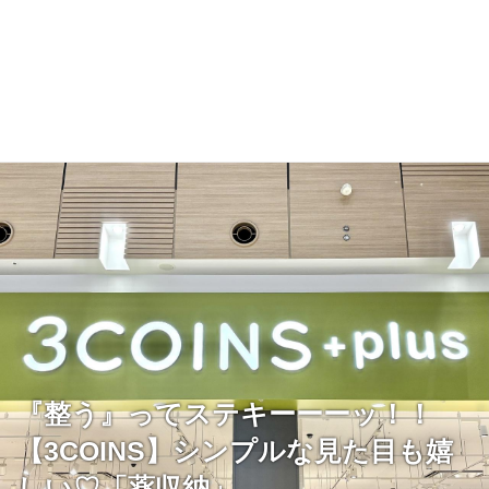
『整う』ってステキーーーッ！！
【3COINS】シンプルな見た目も嬉
しい♡「薬収納」