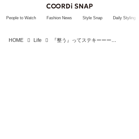
~~~~~~~~~~~
~~~~~~~~~~~
People to Watch
Fashion News
Style Snap
Daily Styling
HOME
Life
『整う』ってステキーーーッ！！【3COINS】シンプルな見た目も嬉しい♡「薬収納」