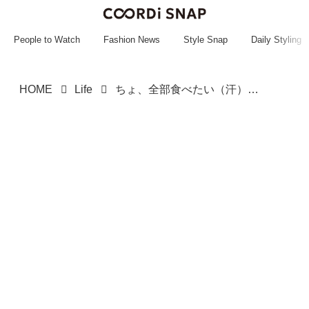
~~~~~~~~~~~
~~~~~~~~~~~
People to Watch
Fashion News
Style Snap
Daily Styling
HOME
Life
ちょ、全部食べたい（汗）【セブン-イレブン】新作続々♡「しあわせ食感スイーツ」をチェック