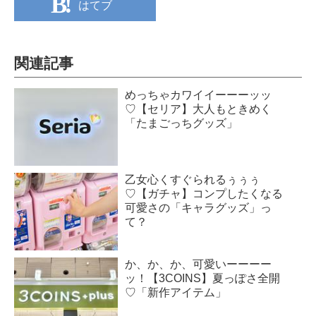
はてブ
関連記事
めっちゃカワイイーーーッッ
♡【セリア】大人もときめく
「たまごっちグッズ」
乙女心くすぐられるぅぅぅ
♡【ガチャ】コンプしたくなる
可愛さの「キャラグッズ」っ
て？
か、か、か、可愛いーーーー
ッ！【3COINS】夏っぽさ全開
♡「新作アイテム」