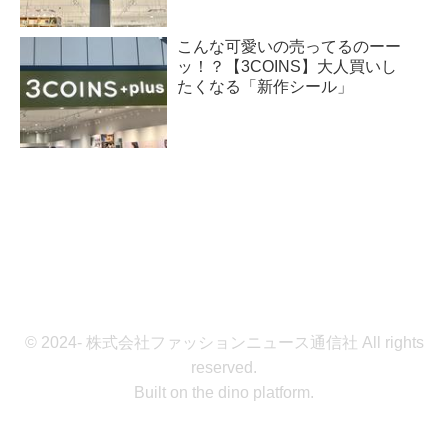
こんな可愛いの売ってるのーー
ッ！？【3COINS】大人買いし
たくなる「新作シール」
© 2024- 株式会社ファッションニュース通信社 All rights
reserved.
Built on
the dino platform
.