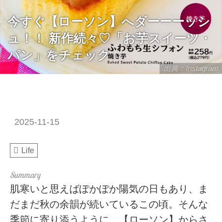
今すぐ【ローソン】へダーーーッシ
ュ！！ 新作続々♡「お芋スイーツ・
パン」をチェック
出典：Instagram
2025-11-15
Life
肌寒いと思えばぽかぽか陽気の日もあり、ま
だまだ秋の余韻が続いているこの頃。そんな
季節に寄り添うように、【ローソン】からさ