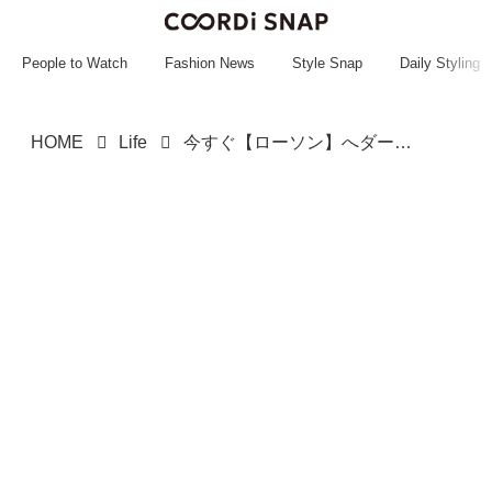
~~~~~~~~~~~
~~~~~~~~~~~
People to Watch
Fashion News
Style Snap
Daily Styling
HOME
Life
今すぐ【ローソン】へダーーーッシュ！！ 新作続々♡「お芋スイーツ・パン」をチェック