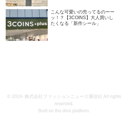
こんな可愛いの売ってるのーー
ッ！？【3COINS】大人買いし
たくなる「新作シール」
© 2024- 株式会社ファッションニュース通信社 All rights
reserved.
Built on
the dino platform
.