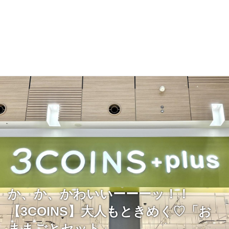
か、か、かわいいーーーッ！！
【3COINS】大人もときめく♡「お
ままごとセット」