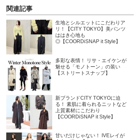
関連記事
生地とシルエットにこだわりア
リ！【CITY TOKYO】美パンツ
ははき心地も
◎【COORDiSNAP it Style】
多彩な表情！ リサ・エイケンが
魅せる「モノトーン」の装い
【ストリートスナップ】
新ブランドCITY TOKYOに迫
る！ 素肌に着られるニットなど
上質素材にこだわり
【COORDiSNAP it Style】
甘いだけじゃない！ IVEレイが