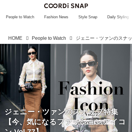
~~~~~~~~~~~
~~~~~~~~~~~
People to Watch
Fashion News
Style Snap
Daily Styling
HOME
People to Watch
ジェニー・ツァンのスナップ特集
【今、気になるファッションアイコ
ン Vol.77】