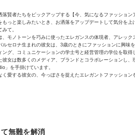
洒落賢者たちをピックアップする【今、気になるファッション
をもっと楽しみたいとき、お洒落をアップデートして気分を上
てみて。
は、モノトーンを巧みに使ったエレガンスの体現者、アレック
バルセロナ生まれの彼女は、3歳のときにファッションに興味
ィング、コミュニケーションの学士号と経営管理の学位を取得
た彼女は数多くのメディア、ブランドとコラボレーションし、
 Studio」を手掛けています。
なく愛する彼女の、今っぽさを捉えたエレガントファッション
して無難を解消