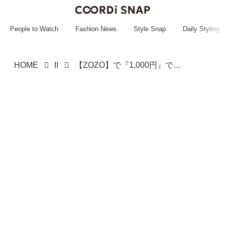
~~~~~~~~~~~
~~~~~~~~~~~
People to Watch
Fashion News
Style Snap
Daily Styling
HOME
II
【ZOZO】で『1,000円』でゲット！ 通気性ありでサラッと着られる「優秀Tシャツ」