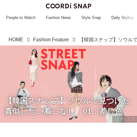
~~~~~~~~~~~
~~~~~~~~~~~
People to Watch
Fashion News
Style Snap
Daily Styling
HOME
Fashion Feature
【韓国スナップ】ソウルで見つけた
真似したい着こなし 01：差し色
出典：CS