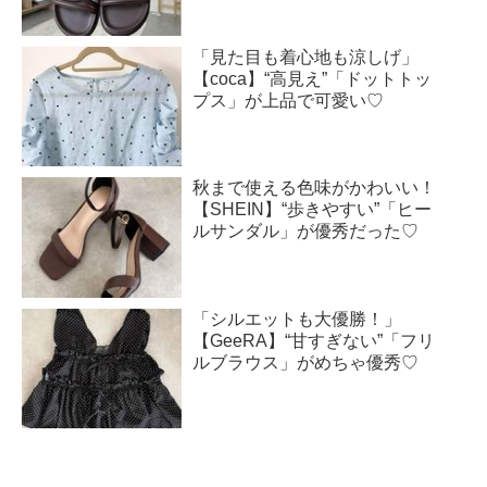
「見た目も着心地も涼しげ」
【coca】“高見え”「ドットトッ
プス」が上品で可愛い♡
秋まで使える色味がかわいい！
【SHEIN】“歩きやすい”「ヒー
ルサンダル」が優秀だった♡
「シルエットも大優勝！」
【GeeRA】“甘すぎない”「フリ
ルブラウス」がめちゃ優秀♡