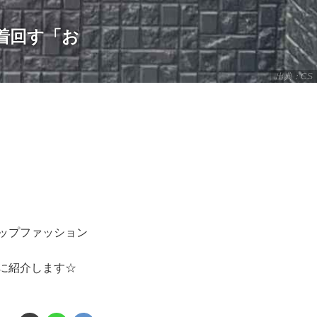
着回す「お
出典：CS
ップファッション
に紹介します☆