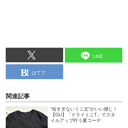
LINE
はてブ
関連記事
“短すぎないミニ丈”がいい感じ！
【GU】「ドライミニT」でスタ
イルアップ叶う夏コーデ