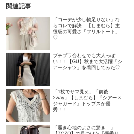
関連記事
「コーデが少し物足りない」な
らコレで解決！【しまむら】主
役級の可愛さ「フリルトート」
♡
プチプラ合わせでも大人っぽ
い！！【GU】秋まで大活躍「シ
アーシャツ」を着回してみた♡
「1枚でサマ見え」「前後
2way」【しまむら】『シアー ×
ジャガード』トップスが優
秀！！
「履き心地のよさに驚き！」
【ZOZO】で見つけた「優秀サ