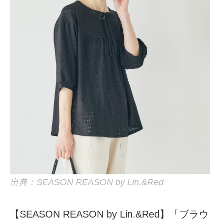
出典：SEASON REASON by Lin.&Red
【SEASON REASON by Lin.&Red】「ブラウ