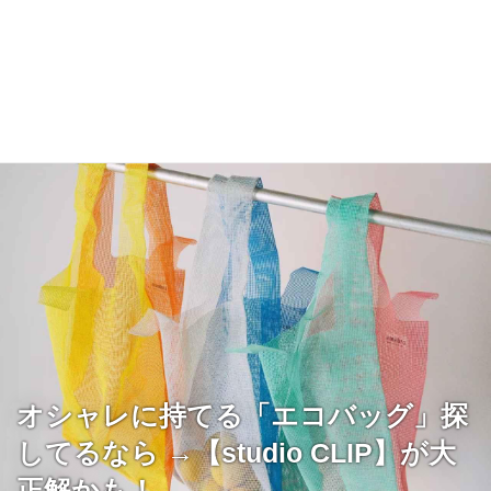
オシャレに持てる「エコバッグ」探
してるなら →【studio CLIP】が大
正解かも！