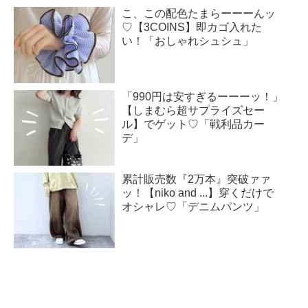
こ、この配色たまらーーーんッ
♡【3COINS】即カゴ入れた
い！「おしゃれシュシュ」
「990円は安すぎるーーーッ！」
【しまむら超サプライズセー
ル】でゲット♡「戦利品カー
デ」
累計販売数『2万本』突破ァァ
ッ！【niko and ...】穿くだけで
オシャレ♡「デニムパンツ」