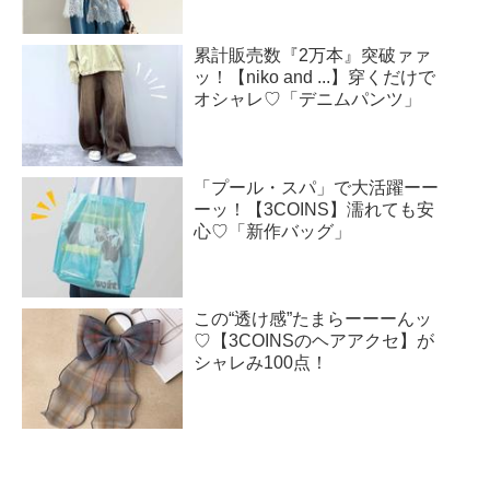
累計販売数『2万本』突破ァァ
ッ！【niko and ...】穿くだけで
オシャレ♡「デニムパンツ」
「プール・スパ」で大活躍ーー
ーッ！【3COINS】濡れても安
心♡「新作バッグ」
この“透け感”たまらーーーんッ
♡【3COINSのヘアアクセ】が
シャレみ100点！