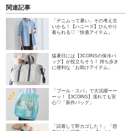
関連記事
「デニムって暑い」その考え古
いかも！【ハニーズ】ひんやり
着られる♡「快適アイテム」
猛暑日には【3COINSの保冷バ
ッグ】が役立ちそう！ 持ち歩き
に便利な「お助けアイテム」
「プール・スパ」で大活躍ーー
ーッ！【3COINS】濡れても安
心♡「新作バッグ」
「試着して即カゴした！」「想