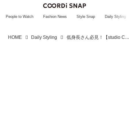
~~~~~~~~~~~
~~~~~~~~~~~
People to Watch
Fashion News
Style Snap
Daily Styling
HOME
Daily Styling
低身長さん必見！【studio CLIP】大人の垢抜けに効く♡「ワンピー