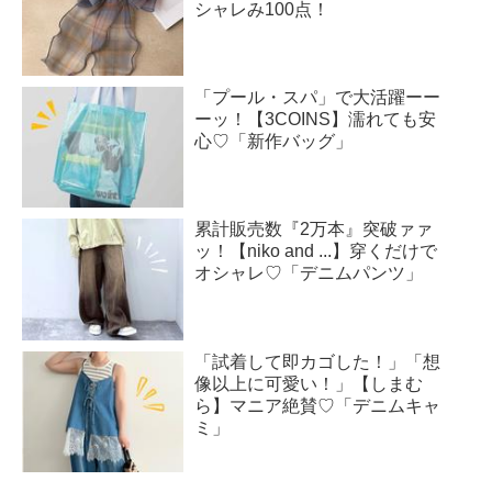
シャレみ100点！
「プール・スパ」で大活躍ーー
ーッ！【3COINS】濡れても安
心♡「新作バッグ」
累計販売数『2万本』突破ァァ
ッ！【niko and ...】穿くだけで
オシャレ♡「デニムパンツ」
「試着して即カゴした！」「想
像以上に可愛い！」【しまむ
ら】マニア絶賛♡「デニムキャ
ミ」