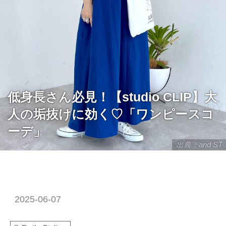
低身長さん必見！【studio CLIP】大
人の垢抜けに効く♡「ワンピースコ
ーデ」
出典：and ST
2025-06-07