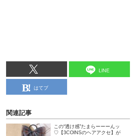
LINE
はてブ
関連記事
この“透け感”たまらーーーんッ
♡【3COINSのヘアアクセ】が