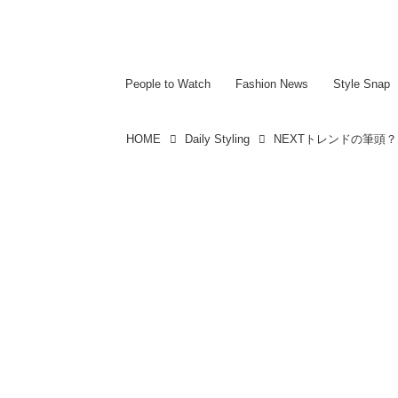
~~~~~~~~~~~
~~~~~~~~~~~
People to Watch
Fashion News
Style Snap
HOME
Daily Styling
NEXTトレンドの筆頭