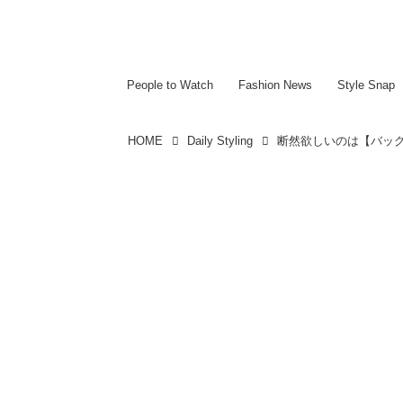
~~~~~~~~~~~
~~~~~~~~~~~
People to Watch
Fashion News
Style Snap
HOME
Daily Styling