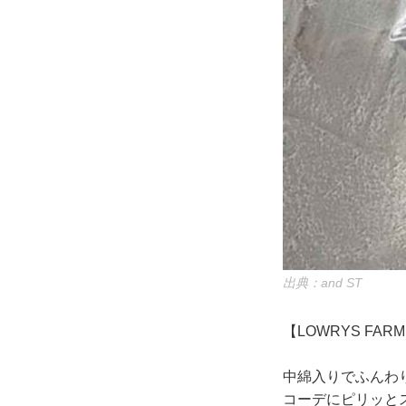
出典：and ST
【LOWRYS FA
中綿入りでふんわ
コーデにピリッと