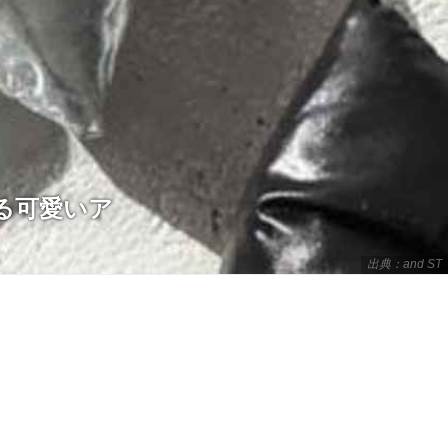
る可愛いア
出典：and ST