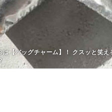
のは【バッグチャーム】！ クスッと笑え
？