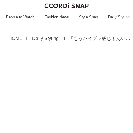
~~~~~~~~~~~
~~~~~~~~~~~
People to Watch
Fashion News
Style Snap
Daily Styling
HOME
Daily Styling
「もうハイブラ級じゃん♡」値バレしにくい【高見えフェイクレザーバッグ】