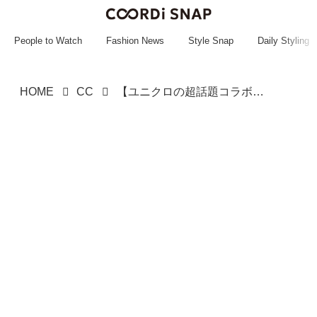
~~~~~~~~~~~
~~~~~~~~~~~
People to Watch
Fashion News
Style Snap
Daily Styling
HOME
CC
【ユニクロの超話題コラボ】が大人にドンピシャ♡ 着回しコーデに活躍！「ぽわん袖トップス」