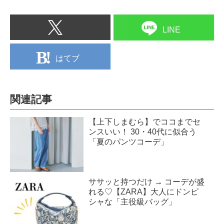
LINE
はてブ
関連記事
【上下しまむら】でココまでセ
ンスいい！ 30・40代に似合う
「夏のパンツコーデ」
ササッと持つだけ → コーデが盛
れる♡【ZARA】大人にドンピ
シャな「主役級バッグ」