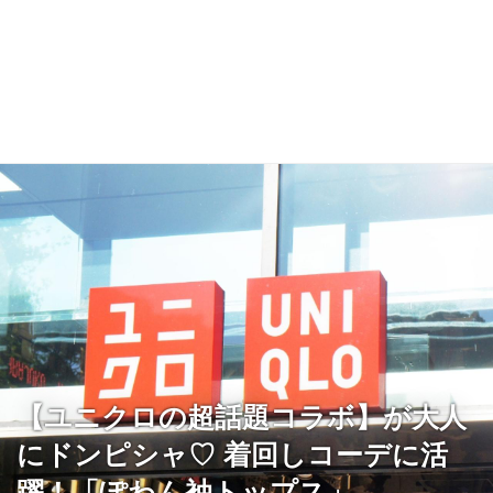
【ユニクロの超話題コラボ】が大人
にドンピシャ♡ 着回しコーデに活
躍！「ぽわん袖トップス」