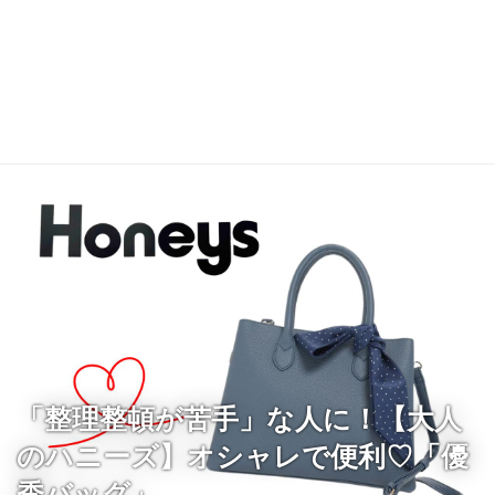
「整理整頓が苦手」な人に！【大人
のハニーズ】オシャレで便利♡「優
秀バッグ」