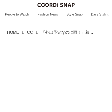
~~~~~~~~~~~
~~~~~~~~~~~
People to Watch
Fashion News
Style Snap
Daily Styling
HOME
CC
「外出予定なのに雨！」着る服どうする？→【ワークマンの撥水トップス】が即戦力！