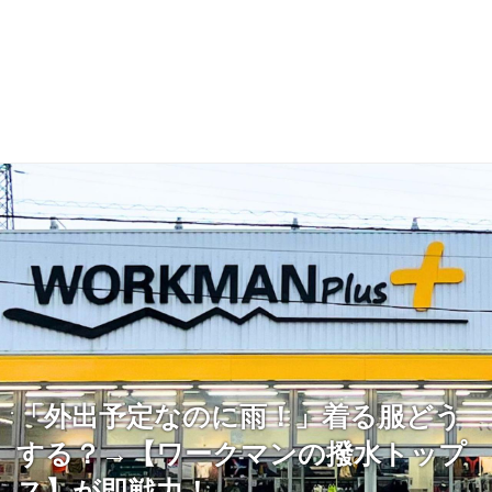
「外出予定なのに雨！」着る服どう
する？→【ワークマンの撥水トップ
ス】が即戦力！