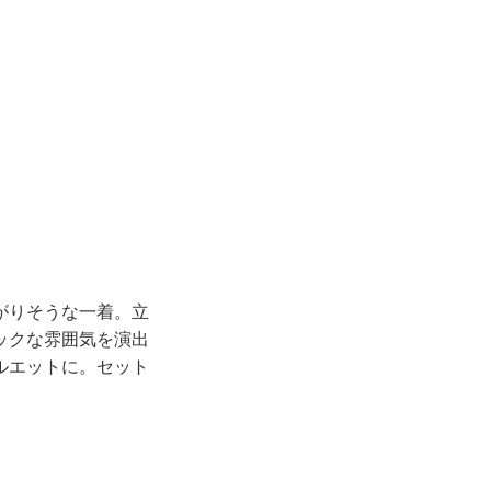
がりそうな一着。立
ックな雰囲気を演出
ルエットに。セット