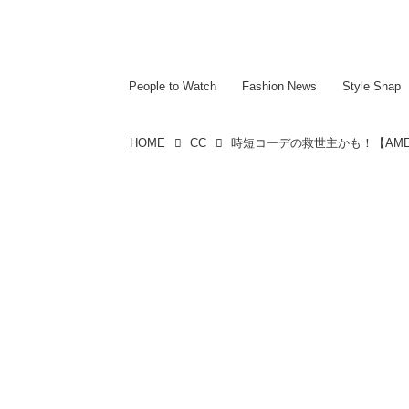
~~~~~~~~~~~
~~~~~~~~~~~
People to Watch
Fashion News
Style Snap
HOME
CC