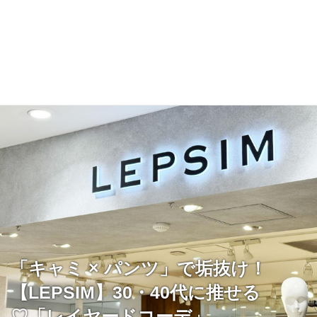
「キャミ × パンツ」で垢抜け！
【LEPSIM】30・40代に推せる
♡「レイヤードコーデ」