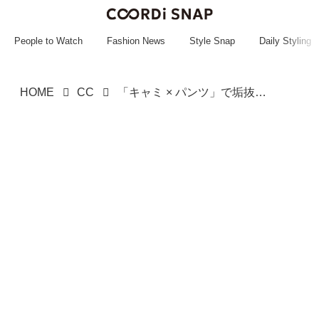
~~~~~~~~~~~
~~~~~~~~~~~
People to Watch
Fashion News
Style Snap
Daily Styling
HOME
CC
「キャミ × パンツ」で垢抜け！【LEPSIM】30・40代に推せる♡「レイヤードコーデ」