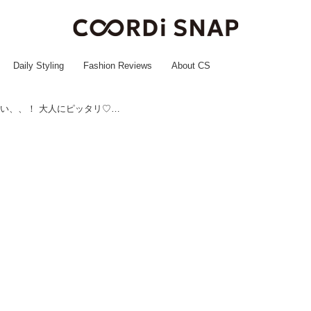
Daily Styling
Fashion Reviews
About CS
【ユニクロ夏の新作】が見逃せない、、！ 大人にピッタリ♡「サマ見えアイテム」