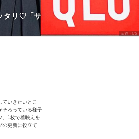
ッタリ♡「サ
出典：CS
していきたいとこ
がそろっている様子
ツ、1枚で着映えを
ブの更新に役立て