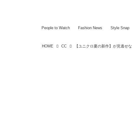
~~~~~~~~~~~
~~~~~~~~~~~
People to Watch
Fashion News
Style Snap
HOME
CC