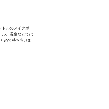
5リットルのメイクポー
ール、温泉などでは
まとめて持ち歩けま
。