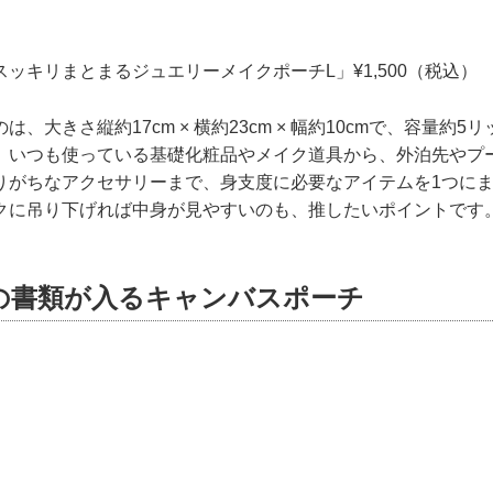
ッキリまとまるジュエリーメイクポーチL」¥1,500（税込）
、大きさ縦約17cm × 横約23cm × 幅約10cmで、容量約
、いつも使っている基礎化粧品やメイク道具から、外泊先やプ
りがちなアクセサリーまで、身支度に必要なアイテムを1つに
クに吊り下げれば中身が見やすいのも、推したいポイントです
の書類が入るキャンバスポーチ