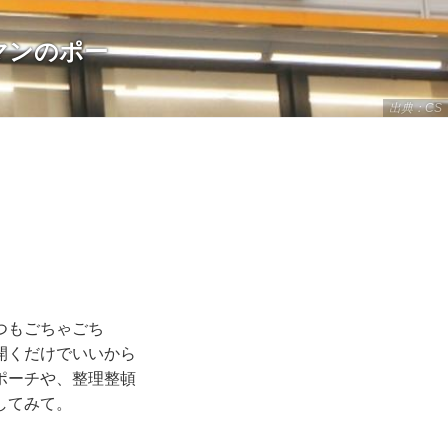
マンのポー
出典：CS
つもごちゃごち
開くだけでいいから
ポーチや、整理整頓
してみて。