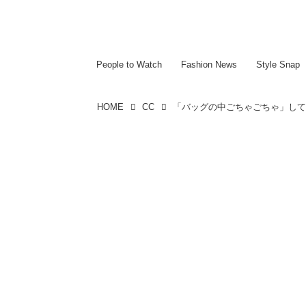
~~~~~~~~~~~
~~~~~~~~~~~
People to Watch
Fashion News
Style Snap
HOME
CC