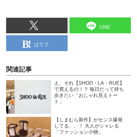
LINE
はてブ
関連記事
え、それ【SHOO・LA・RUE】
で買えるの！？ 毎日だって持ち
歩きたい「おしゃれ見えトー
ト」
【しまむら新作】がセンス爆発
してる、、！ 大人がシャレる
「ファッション小物」