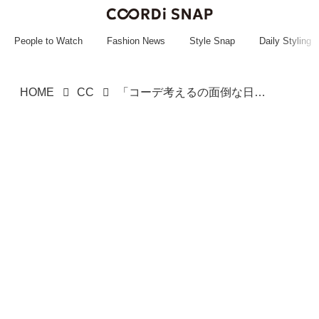
~~~~~~~~~~~
~~~~~~~~~~~
People to Watch
Fashion News
Style Snap
Daily Styling
HOME
CC
「コーデ考えるの面倒な日」もオシャレに！【ハニーズ】30・40代に推したい「サマ見えワンピ」