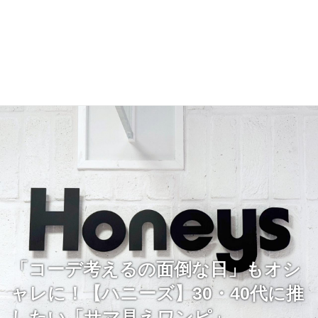
「コーデ考えるの面倒な日」もオシ
ャレに！【ハニーズ】30・40代に推
したい「サマ見えワンピ」