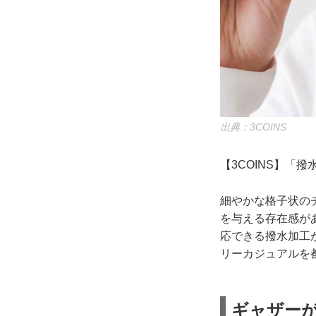
出典：3COINS
【3COINS】「撥
細やかな格子状の
を与える存在感が
応できる撥水加工
リーカジュアルを
ギャザー