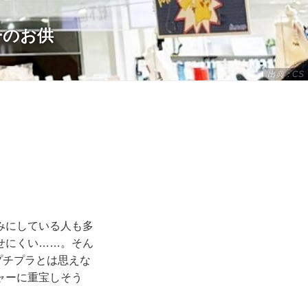
ーのお供
出典：CS
みにしている人も多
せにくい……。そん
プチプラとは思えな
ャーに重宝しそう