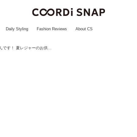
Daily Styling
Fashion Reviews
About CS
それドコの！？→【3COINS】なんです！ 夏レジャーのお供♡「おしゃれキャップ」