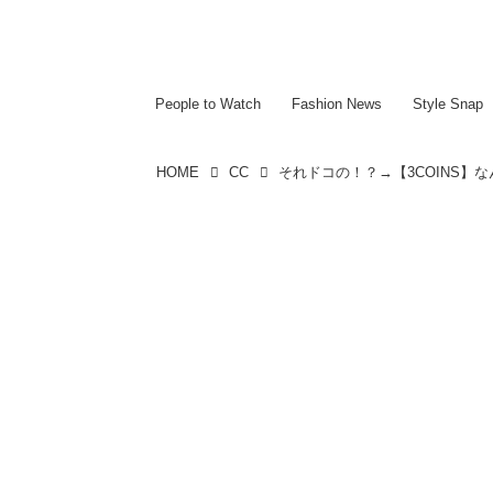
~~~~~~~~~~~
~~~~~~~~~~~
People to Watch
Fashion News
Style Snap
HOME
CC