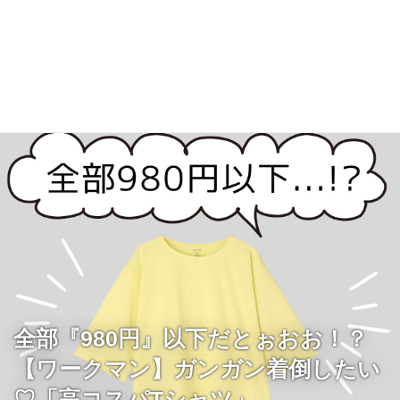
全部『980円』以下だとぉおお！？
【ワークマン】ガンガン着倒したい
♡「高コスパTシャツ」