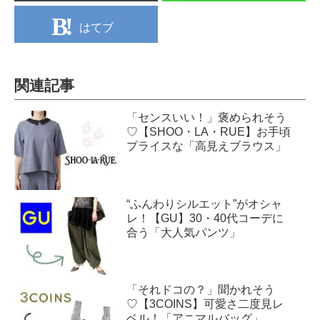
はてブ
関連記事
「センスいい！」褒められそう
♡【SHOO・LA・RUE】お手頃
プライスな「高見えブラウス」
“ふんわりシルエット”がオシャ
レ！【GU】30・40代コーデに
合う「大人気パンツ」
「それドコの？」聞かれそう
♡【3COINS】可愛さ二度見レ
ベル！「アニマルバッグ」