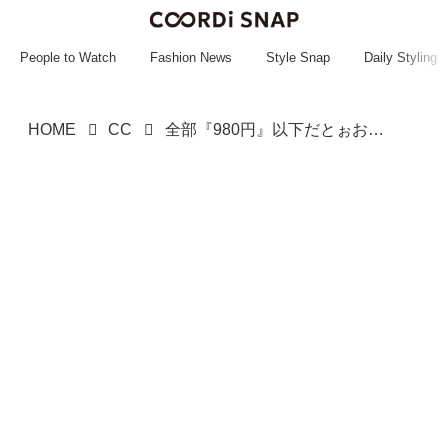
~~~~~~~~~~~
~~~~~~~~~~~
People to Watch
Fashion News
Style Snap
Daily Styling
HOME
CC
全部『980円』以下だとぉおお！？【ワークマン】ガンガン着倒したい♡「高コスパTシャツ」