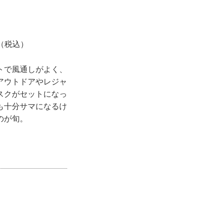
（税込）
トで風通しがよく、
アウトドアやレジャ
スクがセットになっ
も十分サマになるけ
のが旬。