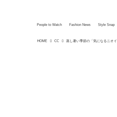
~~~~~~~~~~~
~~~~~~~~~~~
People to Watch
Fashion News
Style Snap
HOME
CC