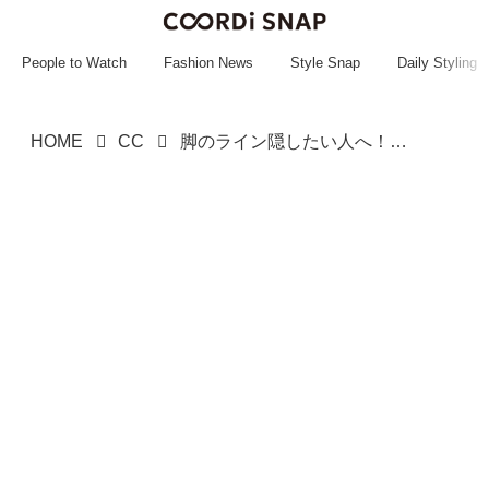
~~~~~~~~~~~
~~~~~~~~~~~
People to Watch
Fashion News
Style Snap
Daily Styling
HOME
CC
脚のライン隠したい人へ！【niko and ...】一度穿いたら戻れない♡「楽ちんパンツ」