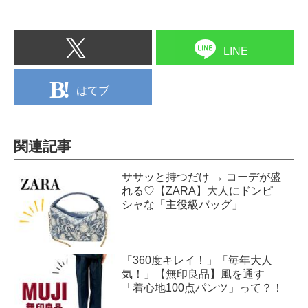
LINE
はてブ
関連記事
ササッと持つだけ → コーデが盛
れる♡【ZARA】大人にドンピ
シャな「主役級バッグ」
「360度キレイ！」「毎年大人
気！」【無印良品】風を通す
「着心地100点パンツ」って？！