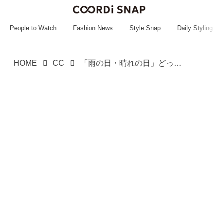
~~~~~~~~~~~
~~~~~~~~~~~
People to Watch
Fashion News
Style Snap
Daily Styling
HOME
CC
「雨の日・晴れの日」どっちもイケる！【ワークマン】機能派で頼れる♡「優秀アイテム」