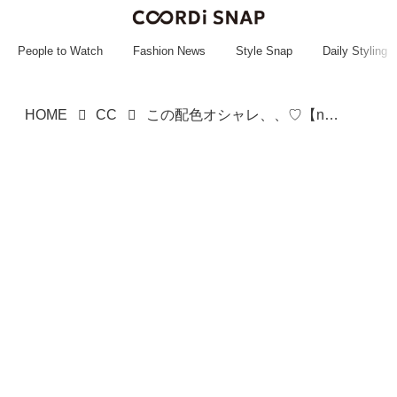
~~~~~~~~~~~
~~~~~~~~~~~
People to Watch
Fashion News
Style Snap
Daily Styling
HOME
CC
この配色オシャレ、、♡【niko and ...】カジュアルに持てる「センス満点バッグ」