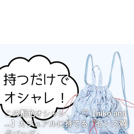
この配色オシャレ、、♡【niko and
...】カジュアルに持てる「センス満
点バッグ」