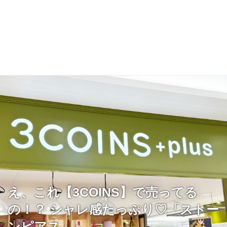
え、これ【3COINS】で売ってる
の！？ シャレ感たっぷり♡「ストー
ンピアス」