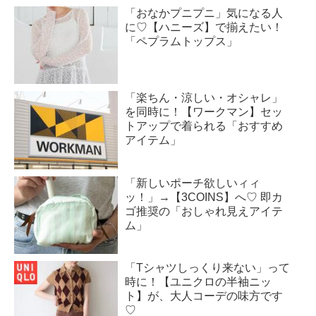
「おなかプニプニ」気になる人
に♡【ハニーズ】で揃えたい！
「ペプラムトップス」
「楽ちん・涼しい・オシャレ」
を同時に！【ワークマン】セッ
トアップで着られる「おすすめ
アイテム」
「新しいポーチ欲しいィィ
ッ！」→【3COINS】へ♡ 即カ
ゴ推奨の「おしゃれ見えアイテ
ム」
「Tシャツしっくり来ない」って
時に！【ユニクロの半袖ニッ
ト】が、大人コーデの味方です
♡