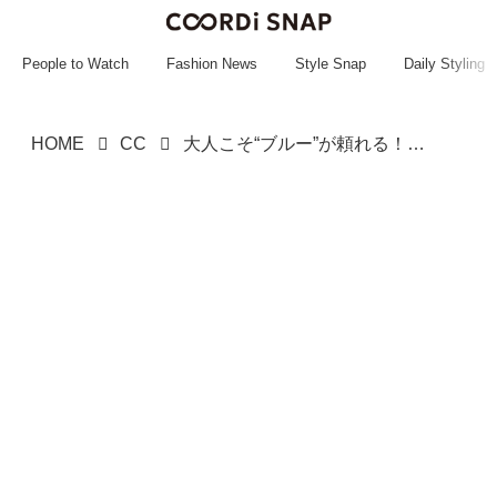
~~~~~~~~~~~
~~~~~~~~~~~
People to Watch
Fashion News
Style Snap
Daily Styling
HOME
CC
大人こそ“ブルー”が頼れる！【ROPÉ PICNIC】シャレ感100点♡「涼しげトップス」