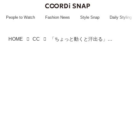
~~~~~~~~~~~
~~~~~~~~~~~
People to Watch
Fashion News
Style Snap
Daily Styling
HOME
CC
「ちょっと動くと汗出る」って日に！【ワークマンの速乾トップス】が強い味方♡