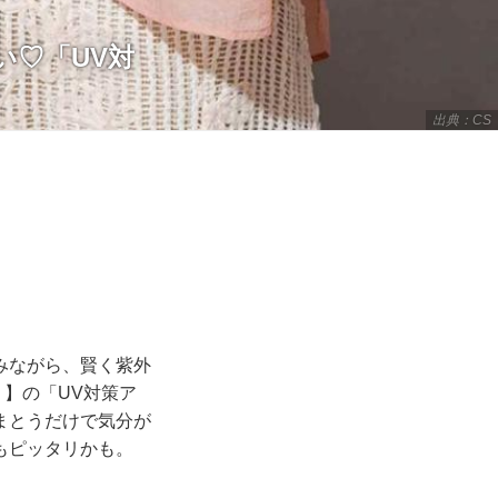
い♡「UV対
出典：CS
みながら、賢く紫外
）】の「UV対策ア
まとうだけで気分が
もピッタリかも。