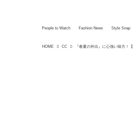
~~~~~~~~~~~
~~~~~~~~~~~
People to Watch
Fashion News
Style Snap
HOME
CC