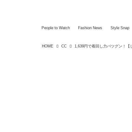
~~~~~~~~~~~
~~~~~~~~~~~
People to Watch
Fashion News
Style Snap
HOME
CC