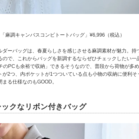
NIC】「麻調キャンバスコンビトートバッグ」¥6,996（税込）
ルダーバッグは、春夏らしさを感じさせる麻調素材が魅力。持
るので、これからバッグを新調するならぜひチェックしたい一
ンチのPCも余裕で収納」できるそうなので、普段から荷物が多
トが2つ、内ポケットが1つついている点も小物の収納に便利そ
閉まる仕様なのもGOOD。
シックなリボン付きバッグ