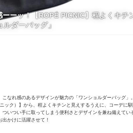
ーーッ！【ROPÉ PICNIC】程よくキ
ョルダーバッグ」
、こなれ感のあるデザインが魅力の「ワンショルダーバッグ」。今
ペピクニック）】から、程よくキチンと見えするうえに、コーデに
。ついつい手に取ってしまう便利さとデザインを兼ね備えてい
お出かけに活躍させて！