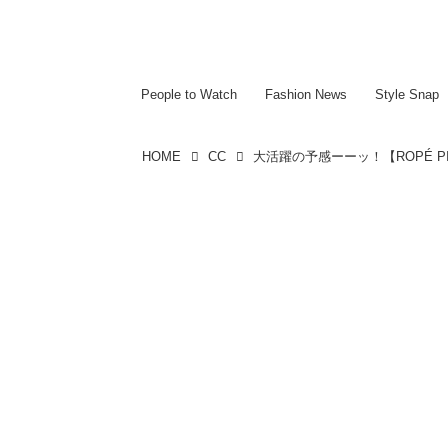
~~~~~~~~~~~
~~~~~~~~~~~
People to Watch
Fashion News
Style Snap
HOME
CC