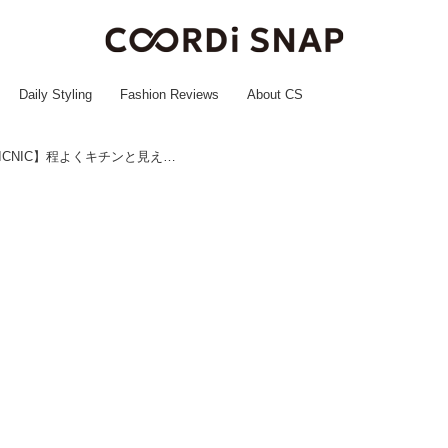
Daily Styling
Fashion Reviews
About CS
大活躍の予感ーーッ！【ROPÉ PICNIC】程よくキチンと見え◎「ワンショルダーバッグ」