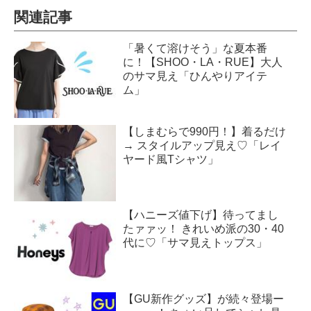
関連記事
「暑くて溶けそう」な夏本番
に！【SHOO・LA・RUE】大人
のサマ見え「ひんやりアイテ
ム」
【しまむらで990円！】着るだけ
→ スタイルアップ見え♡「レイ
ヤード風Tシャツ」
【ハニーズ値下げ】待ってまし
たァァッ！ きれいめ派の30・40
代に♡「サマ見えトップス」
【GU新作グッズ】が続々登場ー